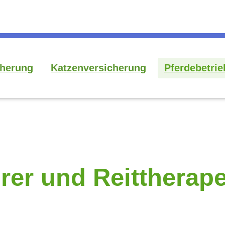
herung
Katzenversicherung
Pferdebetrie
hrer und Reittherap