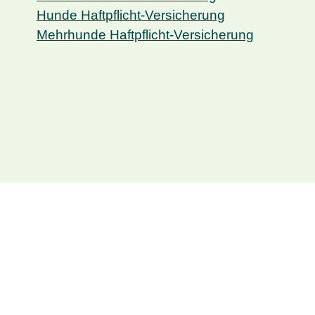
Hunde Haftpflicht-Versicherung
Mehrhunde Haftpflicht-Versicherung
Private Versicherungen
Private Haftpflicht-Versicherung
Unfall-Versicherung
Auslandskranken-Versicherung
Hausrat-Versicherung